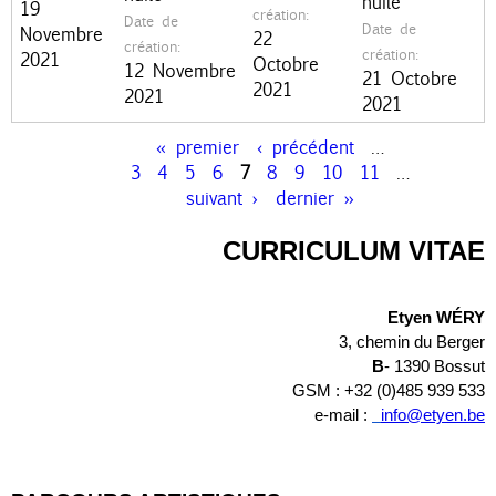
huile
n
19
création:
Date de
Date de
Novembre
22
c
création:
création:
2021
Octobre
12 Novembre
21 Octobre
i
2021
2021
2021
p
« premier
‹ précédent
…
a
P
3
4
5
6
7
8
9
10
11
…
l
suivant ›
dernier »
a
g
CURRICULUM VITAE
e
Etyen WÉRY
s
3, chemin du Berger
B
- 1390 Bossut
GSM : +32 (0)485 939 533
e-mail : 
info@etyen.be