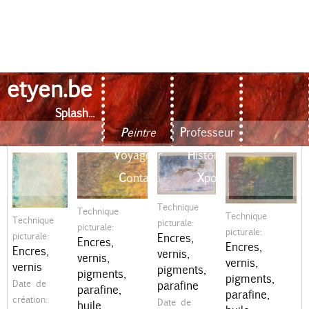
etyen.be
Quelques témoignages...
Aller
au
Splash...
contenu
20211119
20211112
20211022
20211021
Peintre
Professeur
M
principal
Voyageur
Histoire
e
Contact
Xpo
n
Technique
Technique
u
Technique
Technique
picturale:
picturale:
picturale:
picturale:
Encres,
p
Encres,
Encres,
Encres,
vernis,
vernis,
vernis,
r
vernis
pigments,
pigments,
pigments,
Date de
parafine
i
parafine,
parafine,
création:
Date de
huile