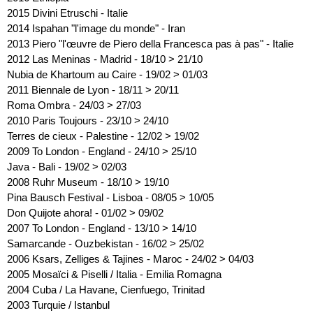
2015
Divini Etruschi - Italie
2014
Ispahan "l'image du monde" - Iran
2013
Piero "l'œuvre de Piero della Francesca pas à pas" - Italie
2012
Las Meninas - Madrid - 18/10 > 21/10
Nubia de Khartoum au Caire - 19/02 > 01/03
2011
Biennale de Lyon - 18/11 > 20/11
Roma Ombra - 24/03 > 27/03
2010
Paris Toujours - 23/10 > 24/10
Terres de cieux - Palestine - 12/02 > 19/02
2009
To London - England - 24/10 > 25/10
Java - Bali - 19/02 > 02/03
2008
Ruhr Museum - 18/10 > 19/10
Pina Bausch Festival - Lisboa - 08/05 > 10/05
Don Quijote ahora! - 01/02 > 09/02
2007
To London - England - 13/10 > 14/10
Samarcande - Ouzbekistan - 16/02 > 25/02
2006
Ksars, Zelliges & Tajines - Maroc - 24/02 > 04/03
2005
Mosaïci & Piselli / Italia - Emilia Romagna
2004
Cuba / La Havane, Cienfuego, Trinitad
2003
Turquie / Istanbul