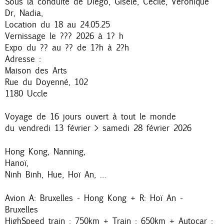
Sous la conduite de Diego, Gisèle, Cecile, Véronique
Dr, Nadia,
Location du 18 au 24.05.25
Vernissage le ??? 2026 à 1? h
Expo du ?? au ?? de 1?h à 2?h
Adresse :
Maison des Arts
Rue du Doyenné, 102
1180 Uccle
Voyage de 16 jours ouvert à tout le monde
du vendredi 13 février > samedi 28 février 2026
Hong Kong, Nanning,
Hanoï,
Ninh Binh, Hue, Hoï An, …
Avion A: Bruxelles - Hong Kong + R: Hoï An -
Bruxelles
HighSpeed train : 750km + Train : 650km + Autocar :