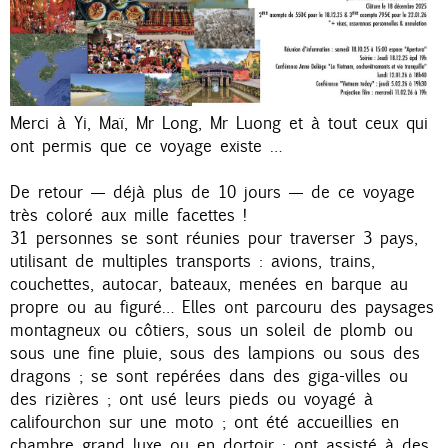
n
c
i
p
Merci à Yi, Maï, Mr Long, Mr Luong et à tout ceux qui
a
ont permis que ce voyage existe …
l
De retour — déjà plus de 10 jours — de ce voyage
très coloré aux mille facettes !
31 personnes se sont réunies pour traverser 3 pays,
utilisant de multiples transports : avions, trains,
couchettes, autocar, bateaux, menées en barque au
propre ou au figuré… Elles ont parcouru des paysages
montagneux ou côtiers, sous un soleil de plomb ou
sous une fine pluie, sous des lampions ou sous des
dragons ; se sont repérées dans des giga-villes ou
des rizières ; ont usé leurs pieds ou voyagé à
califourchon sur une moto ; ont été accueillies en
chambre grand luxe ou en dortoir ; ont assisté à des