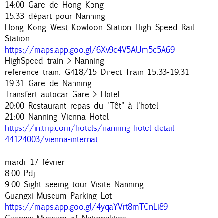
14:00 Gare de Hong Kong
15:33 départ pour Nanning
Hong Kong West Kowloon Station High Speed Rail
Station
https://maps.app.goo.gl/6Xv9c4V5AUm5c5A69
HighSpeed train > Nanning
reference train: G418/15 Direct Train 15:33-19:31
19:31 Gare de Nanning
Transfert autocar Gare > Hotel
20:00 Restaurant repas du "Têt" à l'hotel
21:00 Nanning Vienna Hotel
https://in.trip.com/hotels/nanning-hotel-detail-
44124003/vienna-internat...
mardi 17 février
8:00 Pdj
9:00 Sight seeing tour Visite Nanning
Guangxi Museum Parking Lot
https://maps.app.goo.gl/4yqaYVrt8mTCnLi89
Guangxi Museum of Nationalities