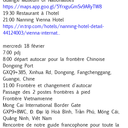
https://maps.app.goo.gl/5YrxguGmSv9ARyTW8
19:30 Restaurant à l'hotel
21:00 Nanning Vienna Hotel
https://in.trip.com/hotels/nanning-hotel-detail-
44124003/vienna-internat...
mercredi 18 février
7:00 pdj
8:00 départ autocar pour la frontière Chinoise
Dongxing Port
GXQ9+385, Xinhua Rd, Dongxing, Fangchenggang,
Guangxi, Chine
11:00 Frontière et changement d'autocar
Passage des 2 postes frontières à pied
Frontière Vietnamienne
Mong Cai International Border Gate
GXP9+8WC, Đ. Đại lộ Hoà Bình, Trần Phú, Móng Cái,
Quảng Ninh, Viêt Nam
Rencontre de notre guide francophone pour toute la