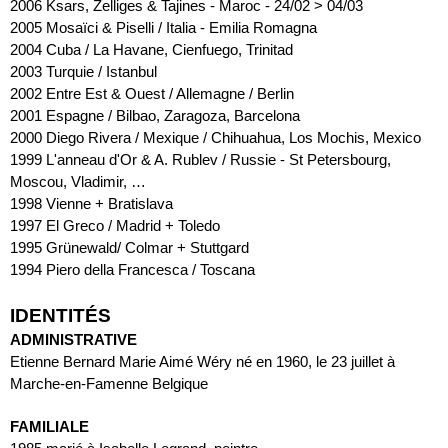
2006
Ksars, Zelliges & Tajines - Maroc - 24/02 > 04/03
2005
Mosaïci & Piselli / Italia - Emilia Romagna
2004
Cuba / La Havane, Cienfuego, Trinitad
2003
Turquie / Istanbul
2002
Entre Est & Ouest / Allemagne / Berlin
2001
Espagne / Bilbao, Zaragoza, Barcelona
2000
Diego Rivera / Mexique / Chihuahua, Los Mochis, Mexico
1999
L'anneau d'Or & A. Rublev / Russie - St Petersbourg, 
Moscou, Vladimir, …
1998
Vienne + Bratislava
1997
El Greco / Madrid + Toledo
1995
Grünewald/ Colmar + Stuttgard
1994
Piero della Francesca / Toscana
IDENTITÉS
ADMINISTRATIVE
Etienne Bernard Marie Aimé Wéry né en 1960, le 23 juillet à 
Marche-en-Famenne Belgique
FAMILIALE