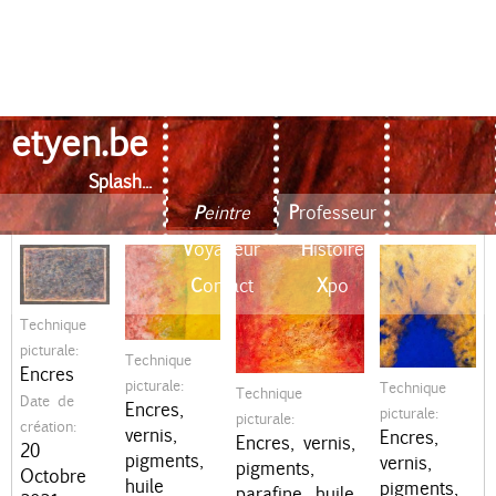
etyen.be
Quelques témoignages...
Aller
au
Splash...
contenu
20211029
20211008
20210625
20210528
Peintre
Professeur
M
principal
Voyageur
Histoire
e
Contact
Xpo
n
Technique
u
picturale:
Technique
Encres
p
picturale:
Technique
Technique
Date de
Encres,
picturale:
picturale:
r
création:
vernis,
Encres,
Encres, vernis,
20
pigments,
i
vernis,
pigments,
Octobre
huile
pigments,
parafine, huile