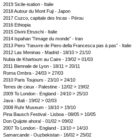
2019 Sicile-isation - Italie
2018 Autour du Mont Fuji - Japon
2017
Cuzco, capitale des Incas - Pérou
2016
Ethiopia
2015
Divini Etruschi - Italie
2014
Ispahan "l'image du monde" - Iran
2013
Piero "l'œuvre de Piero della Francesca pas à pas" - Italie
2012
Las Meninas - Madrid - 18/10 > 21/10
Nubia de Khartoum au Caire - 19/02 > 01/03
2011
Biennale de Lyon - 18/11 > 20/11
Roma Ombra - 24/03 > 27/03
2010
Paris Toujours - 23/10 > 24/10
Terres de cieux - Palestine - 12/02 > 19/02
2009
To London - England - 24/10 > 25/10
Java - Bali - 19/02 > 02/03
2008
Ruhr Museum - 18/10 > 19/10
Pina Bausch Festival - Lisboa - 08/05 > 10/05
Don Quijote ahora! - 01/02 > 09/02
2007
To London - England - 13/10 > 14/10
Samarcande - Ouzbekistan - 16/02 > 25/02