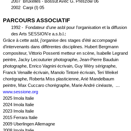
2007  Bruxelles - Bossut Avec G. Preszow 06
2002  Carpi (I) 05
PARCOURS ASSOCIATIF
1992 -  Fondateur d’une asbl pour l’organisation et la diffusion 
des Arts SESSION'e a.s.b.l.
:
Grâce à cette asbl, j’organise des stages d’été accompagné 
d’intervenants dans différentes disciplines. Hubert Bergmann 
compositeur, Vittorio Possenti metteur en scène, Isabelle Legrand 
peintre, Jacky Lecouturier photographe, Jean-Pierre Bauduin 
photographe, Enrico Vagnini écrivain, Guy Wéry sérigraphe, 
Franck Venaille écrivain, Manolo Tintoré écrivain, Teri Weikel 
chorégraphe, Roberta Miss plasticienne, Arié Mandelbaum 
peintre, Max Cuccaro chorégraphe, Marie André cinéaste,  … 
www.sessione.org
2025 Imola Italie
2024 Imola Italie
2023 Imola Italie
2015 Ferrara Italie
2009 Uberlingen Allemagne
2008 Imola Italie