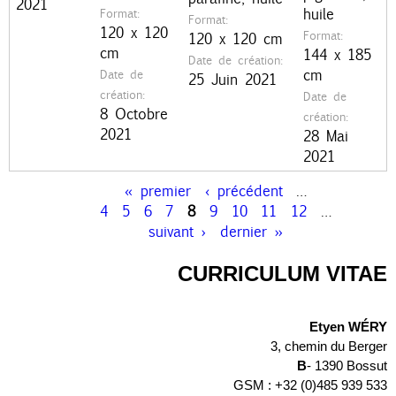
n
2021
huile
Format:
Format:
120 x 120
c
Format:
120 x 120 cm
cm
144 x 185
Date de création:
i
cm
Date de
25 Juin 2021
p
création:
Date de
8 Octobre
création:
a
2021
28 Mai
2021
l
« premier
‹ précédent
…
P
4
5
6
7
8
9
10
11
12
…
suivant ›
dernier »
a
g
CURRICULUM VITAE
e
Etyen WÉRY
s
3, chemin du Berger
B
- 1390 Bossut
GSM : +32 (0)485 939 533